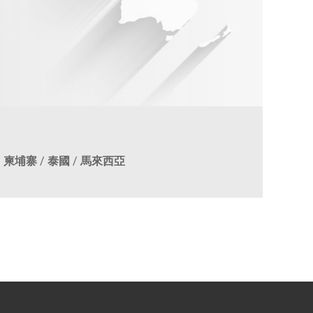
/
柬埔寨
/
泰國
/
馬來西亞