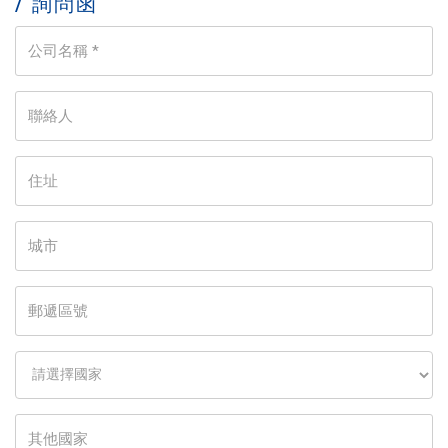
/ 詢問函