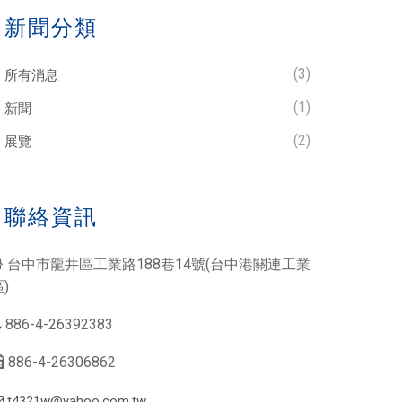
/ 新聞分類
(3)
所有消息
(1)
新聞
(2)
展覽
/ 聯絡資訊
台中市龍井區工業路188巷14號(台中港關連工業
)
886-4-26392383
886-4-26306862
t4321w@yahoo.com.tw