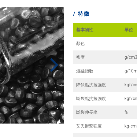
/ 特徵
基本物性
單位
顏色
密度
g/cm
熔融指數
g/10m
降伏點抗拉強度
kgf/c
斷裂點抗拉強度
kgf/c
斷裂伸長率
%
艾氏衝擊強度
kg-c