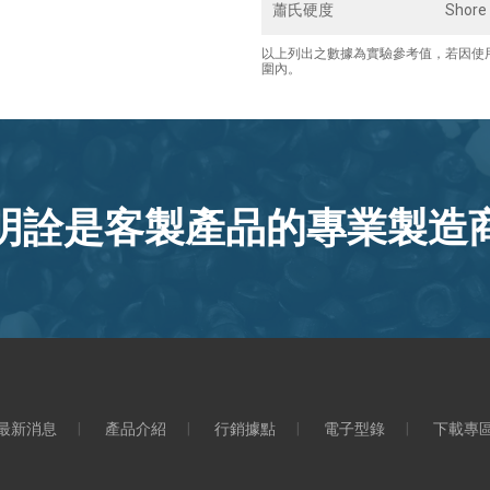
蕭氏硬度
Shore
以上列出之數據為實驗參考值，若因使
圍內。
明詮是客製產品的專業製造
最新消息
產品介紹
行銷據點
電子型錄
下載專