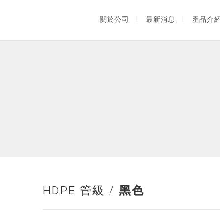
關於公司
最新消息
產品介
HDPE 管級 /
黑色