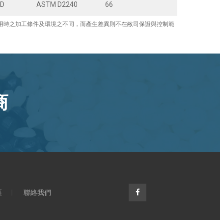
 D
ASTM D2240
66
用時之加工條件及環境之不同，而產生差異則不在敝司保證與控制範
商
區
聯絡我們